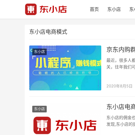
首页
东小店
东
东小店电商模式
京东内购
东小店
最近，很多人都
关，往年我们
就能看出一些
2020年8月5日
东小店电
东小店
东小店的佣金也
发现,东小店的
选择东小店…