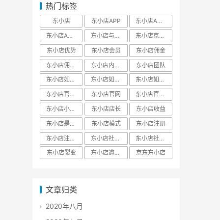
热门标签
东小店
东小店APP
东小店APP下载
东小店APP官网
东小店与京东关系
东小店京东自营
东小店优势
东小店会员
东小店佣金
东小店佣金模式
东小店内部邀请码
东小店团队
东小店如何分享赚钱
东小店如何注册
东小店如何赚钱
东小店官方邀请码
东小店官网
东小店官网邀请码
东小店小程序
东小店店长
东小店收益
东小店是什么
东小店模式
东小店注册
东小店注册邀请码
东小店社交电商
东小店社交电商平台
东小店裂变
东小店邀请码
京东东小店
文章归类
2020年八月