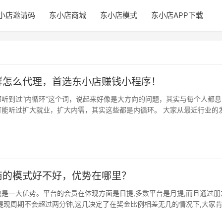
小店邀请码
东小店商城
东小店模式
东小店APP下载
群怎么代理，首选东小店赚钱小程序！
听到过“内循环”这个词，说起来好像是大方向的问题，其实与每个人都息
可能听过扩大就业，扩大内需，其实这些都是内循环。 大家从最近行业的
苗…
商的模式好不好，优势在哪里？
是一大优势。平台的会员在体现方面是日提,多数平台是月提,而且通过朋
提现周期不会超过两分钟,这几决定了在奖金比例相差无几的情况下,大家