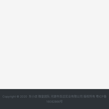
Copyright © 2020 东小店 微皇团队 河源市百迈实业有限公司 版权所有
粤ICP备
16082866号