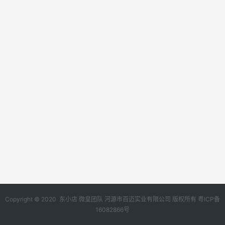
Copyright © 2020 东小店 微皇团队 河源市百迈实业有限公司 版权所有
粤ICP备
16082866号