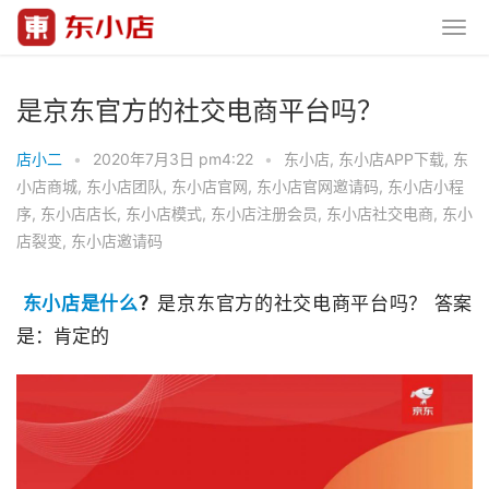
是京东官方的社交电商平台吗？
店小二
•
2020年7月3日 pm4:22
•
东小店
,
东小店APP下载
,
东
小店商城
,
东小店团队
,
东小店官网
,
东小店官网邀请码
,
东小店小程
序
,
东小店店长
,
东小店模式
,
东小店注册会员
,
东小店社交电商
,
东小
店裂变
,
东小店邀请码
东小店是什么
？
是京东官方的社交电商平台吗？ 答案
是：肯定的