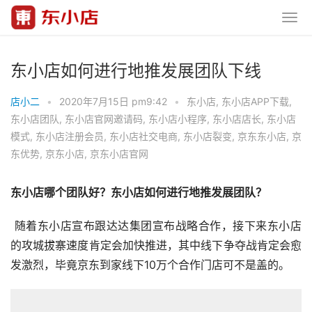
东小店如何进行地推发展团队下线
店小二
•
2020年7月15日 pm9:42
•
东小店
,
东小店APP下载
,
东小店团队
,
东小店官网邀请码
,
东小店小程序
,
东小店店长
,
东小店
模式
,
东小店注册会员
,
东小店社交电商
,
东小店裂变
,
京东东小店
,
京
东优势
,
京东小店
,
京东小店官网
东小店哪个团队好？东小店如何进行地推发展团队？
 随着东小店宣布跟达达集团宣布战略合作，接下来东小店
的攻城拔寨速度肯定会加快推进，其中线下争夺战肯定会愈
发激烈，毕竟京东到家线下10万个合作门店可不是盖的。 