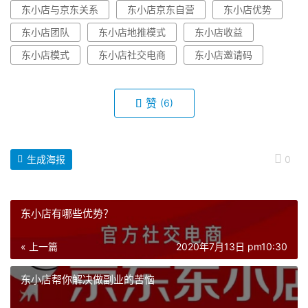
东小店与京东关系
东小店京东自营
东小店优势
东小店团队
东小店地推模式
东小店收益
东小店模式
东小店社交电商
东小店邀请码
赞
(6)
生成海报
0
东小店有哪些优势？
« 上一篇
2020年7月13日 pm10:30
东小店帮你解决做副业的苦恼