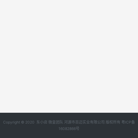
Copyright © 2020 东小店 微皇团队 河源市百迈实业有限公司 版权所有
粤ICP备
16082866号