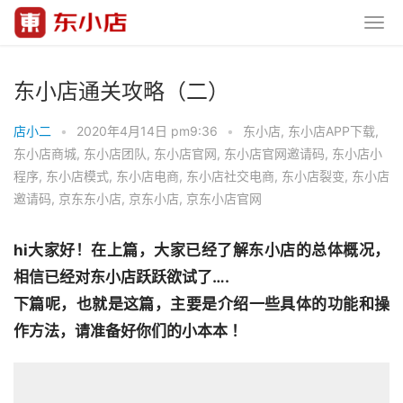
东小店通关攻略（二）
店小二
•
2020年4月14日 pm9:36
•
东小店
,
东小店APP下载
,
东小店商城
,
东小店团队
,
东小店官网
,
东小店官网邀请码
,
东小店小
程序
,
东小店模式
,
东小店电商
,
东小店社交电商
,
东小店裂变
,
东小店
邀请码
,
京东东小店
,
京东小店
,
京东小店官网
hi大家好！在上篇，大家已经了解东小店的总体概况，
相信已经对东小店跃跃欲试了….

下篇呢，也就是这篇，主要是介绍一些具体的功能和操
作方法，请准备好你们的小本本 ！