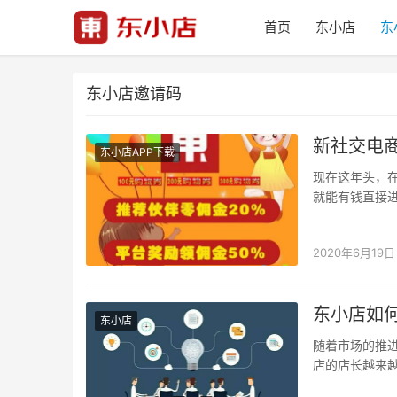
首页
东小店
东
东小店邀请码
新社交电
东小店APP下载
现在这年头，
就能有钱直接
个贴心的平台。
2020年6月19日
东小店如
东小店
随着市场的推
店的店长越来
卖货可以赚取