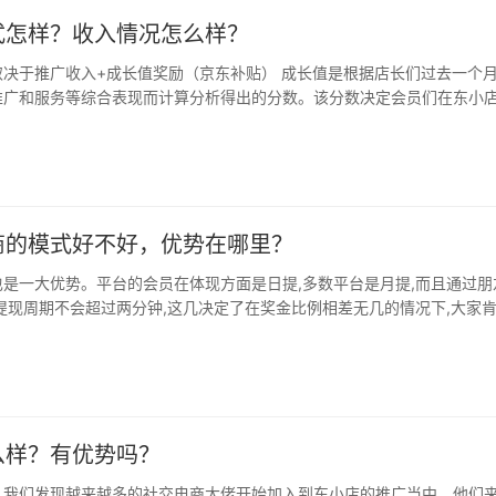
式怎样？收入情况怎么样？
取决于推广收入+成长值奖励（京东补贴） 成长值是根据店长们过去一个
推广和服务等综合表现而计算分析得出的分数。该分数决定会员们在东小
决…
商的模式好不好，优势在哪里？
是一大优势。平台的会员在体现方面是日提,多数平台是月提,而且通过朋
提现周期不会超过两分钟,这几决定了在奖金比例相差无几的情况下,大家
么样？有优势吗？
，我们发现越来越多的社交电商大佬开始加入到东小店的推广当中。他们