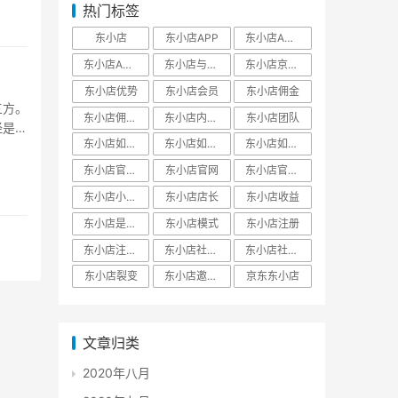
热门标签
东小店
东小店APP
东小店APP下载
东小店APP官网
东小店与京东关系
东小店京东自营
东小店优势
东小店会员
东小店佣金
三方。
东小店佣金模式
东小店内部邀请码
东小店团队
经是相
东小店如何分享赚钱
东小店如何注册
东小店如何赚钱
东小店官方邀请码
东小店官网
东小店官网邀请码
东小店小程序
东小店店长
东小店收益
东小店是什么
东小店模式
东小店注册
东小店注册邀请码
东小店社交电商
东小店社交电商平台
东小店裂变
东小店邀请码
京东东小店
文章归类
2020年八月