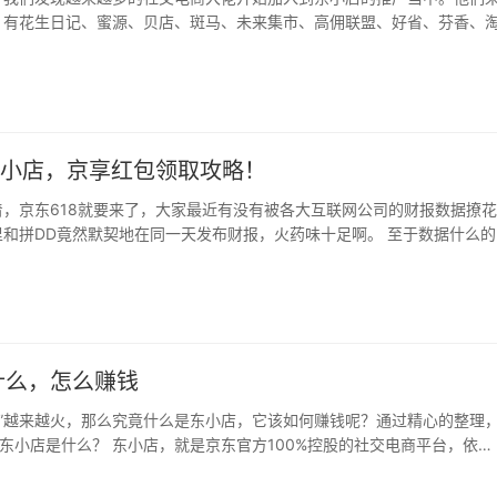
，有花生日记、蜜源、贝店、斑马、未来集市、高佣联盟、好省、芬香、
平台…
东小店，京享红包领取攻略！
，京东618就要来了，大家最近有没有被各大互联网公司的财报数据撩
和拼DD竟然默契地在同一天发布财报，火药味十足啊。 至于数据什么的
只…
什么，怎么赚钱
店”越来越火，那么究竟什么是东小店，它该如何赚钱呢？通过精心的整理
1 东小店是什么？ 东小店，就是京东官方100%控股的社交电商平台，依…