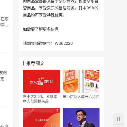
的商品全部都来自于京东商城，包括京东自
营商品，享受京东的售后服务。其中99%的
商品均可享受特殊优惠。
月在东
店平台
如需要了解更多信息
请加导师微信号：WS62226
推荐图文
友的
肯定会
东小店2.0版、618年
东小店新人成长六步曲
中大节震撼来袭
来自各