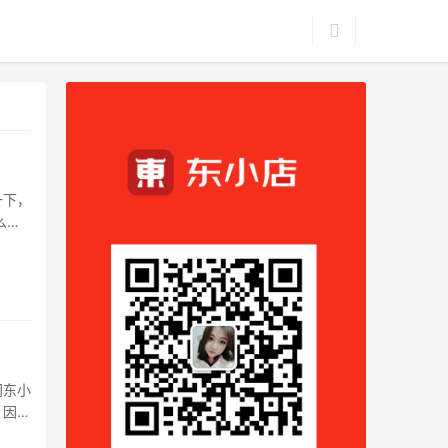
一下，
么一
间东小
。因为