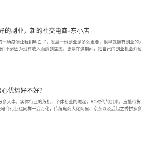
最好的副业，新的社交电商-东小店
初的一场疫情让我们明白了，发展一份副业是多么重要，很早就拥有副业的
他们不必因为没有收入而感到焦虑，更是在这期间，把自己的副业机会介
核心优势好不好？
了很多大事，实体行业的危机，个体创业的崛起，5G时代的到来，直播带
交电商行业也同样千变万化，传统电商大佬阿里、京东以及后起之秀拼多
…