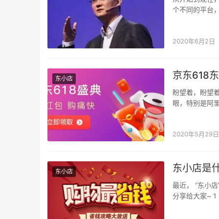
个不同的平台
等等，许多的
2020年6月2日
京东618
东小店
盼望着，盼望着
眼，特别是阿里
并不关心，我
2020年5月29日
东小店是
东小店
最近， “东小
分享给大家~ 