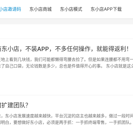
小店邀请码
东小店商城
东小店模式
东小店APP下载
商东小店，不装APP，不多任何操作，就能得返利！
在地上看到几块钱，我们可能都懒得弯腰去捡了。但是如果连腰都不用弯
进了自己口袋，无论钱数是多少，总也是件值得开心的事。 东小店就是这
 …
何扩建团队？
进，东小店发展速度越来越快，平台沉淀的店主也越来越多，做过一段时
越明白，要想做好东小店，必须是两手抓：一手抓终端零售，一手抓团队
分享…