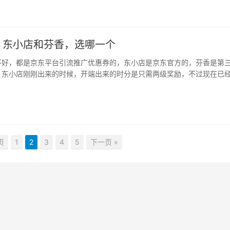
，东小店和芬香，选哪一个
不好，都是京东平台引流推广优惠券的，东小店是京东官方的，芬香是第
：东小店刚刚出来的时候，开端出来的时分是只需两级奖励，不过现在已
方…
页
1
2
3
4
5
下一页 »