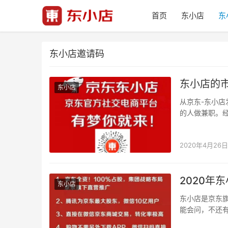
首页
东小店
东
东小店邀请码
东小店的
东小店
从京东-东小
的人做兼职。
长，还是没有
2020年4月26日
2020年
东小店
东小店是京东旗
能会问，不还
小店是京东10