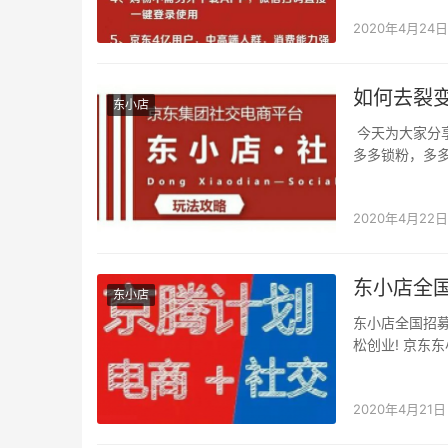
2020年4月24日
如何去裂
东小店
今天为大家分
多多锁粉，多
商的团队，都
2020年4月22日
东小店全
东小店
东小店全国招募
松创业! 京东
东…
2020年4月21日