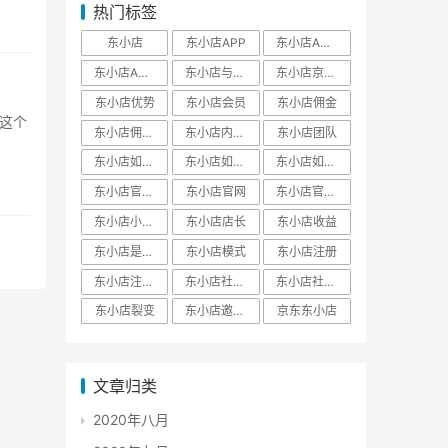
热门标签
东小店
东小店APP
东小店APP下载
东小店APP官网
东小店与京东关系
东小店京东自营
东小店优势
东小店会员
东小店佣金
这个
东小店佣金模式
东小店内部邀请码
东小店团队
东小店如何分享赚钱
东小店如何注册
东小店如何赚钱
东小店官方邀请码
东小店官网
东小店官网邀请码
东小店小程序
东小店店长
东小店收益
东小店是什么
东小店模式
东小店注册
东小店注册邀请码
东小店社交电商
东小店社交电商平台
东小店裂变
东小店邀请码
京东东小店
文章归类
2020年八月