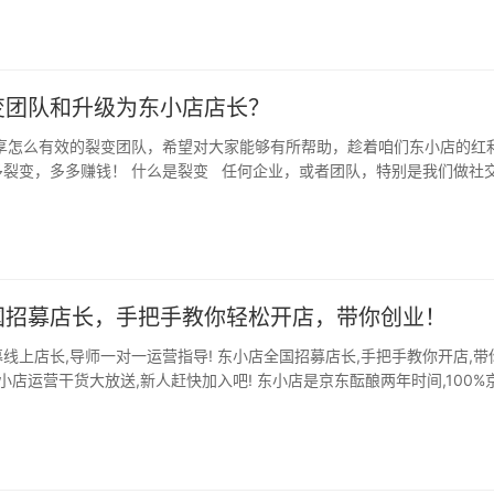
变团队和升级为东小店店长？
享怎么有效的裂变团队，希望对大家能够有所帮助，趁着咱们东小店的红
多裂变，多多赚钱！ 什么是裂变 任何企业，或者团队，特别是我们做社
…
国招募店长，手把手教你轻松开店，带你创业！
线上店长,导师一对一运营指导! 东小店全国招募店长,手把手教你开店,带
东小店运营干货大放送,新人赶快加入吧! 东小店是京东酝酿两年时间,100%