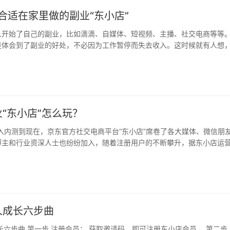
最合适在家里做的副业“东小店”
人开始了自己的副业，比如滴滴、自媒体、短视频、主播、社交电商等等
是体会到了副业的好处，不必因为工作暂停而失去收入。这时候就有人想
，无…
“东小店”怎么玩？
进入内测到现在，京东官方社交电商平台“东小店”席卷了各大媒体、微信朋
博主和行业资深人士也纷纷加入，随着注册用户的不断攀升，据东小店运
小…
人成长六步曲
长六步曲 第一步 注册会员： 获取邀请码，即可注册东小店会员。 第二步